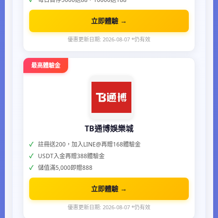
立即體驗 →
優惠更新日期: 2026-08-07 *仍有效
最高體驗金
TB通博娛樂城
註冊送200，加入LINE@再贈168體驗金
USDT入金再贈388體驗金
儲值滿5,000即贈888
立即體驗 →
優惠更新日期: 2026-08-07 *仍有效