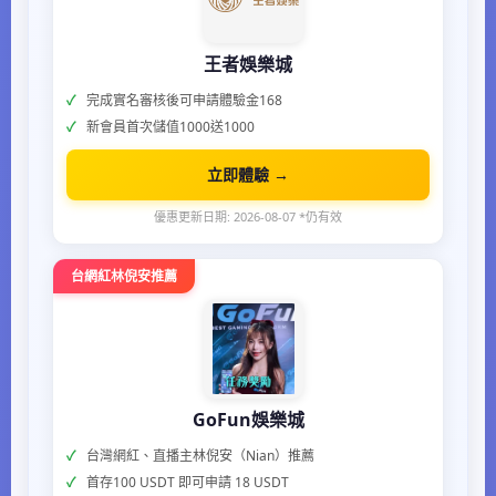
王者娛樂城
完成實名審核後可申請體驗金168
新會員首次儲值1000送1000
立即體驗 →
優惠更新日期: 2026-08-07 *仍有效
台網紅林倪安推薦
GoFun娛樂城
台灣網紅、直播主林倪安（Nian）推薦
首存100 USDT 即可申請 18 USDT