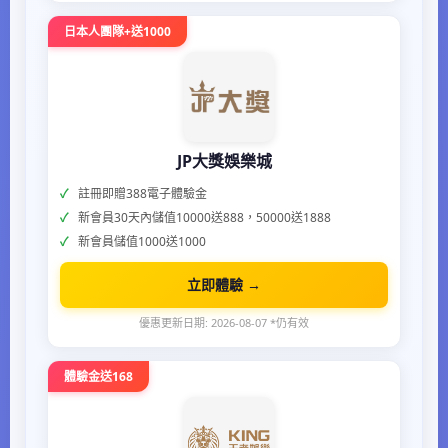
日本人團隊+送1000
JP大獎娛樂城
註冊即贈388電子體驗金
新會員30天內儲值10000送888，50000送1888
新會員儲值1000送1000
立即體驗 →
優惠更新日期: 2026-08-07 *仍有效
體驗金送168