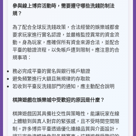
參與線上博弈活動時，需要遵守哪些洗錢防制法
規？
為了配合全球反洗錢政策，合法經營的娛樂城都會
要求玩家進行實名認證，並嚴格監控異常的資金流
動。身為玩家，應確保所有資金來源合法，並配合
平臺的驗證流程，以免帳戶遭到限制。應注意的合
規事項：
務必完成平臺的實名與銀行帳戶驗證
避免頻繁進行大額且無規律的存取款
若收到平臺反洗錢部門的通知，應主動配合說明
棋牌遊戲在娛樂城中受歡迎的原因是什麼？
棋牌遊戲因其具備社交性與策略性，能讓玩家在線
上體驗到與真人對弈的緊張感，且不受時間空間限
制。許多博弈平臺透過優化連線品質與介面設計，