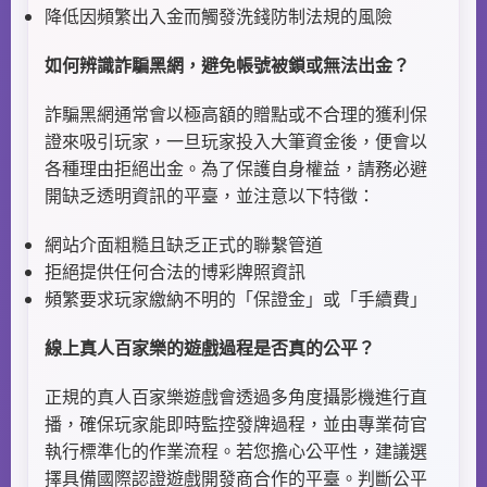
降低因頻繁出入金而觸發洗錢防制法規的風險
如何辨識詐騙黑網，避免帳號被鎖或無法出金？
詐騙黑網通常會以極高額的贈點或不合理的獲利保
證來吸引玩家，一旦玩家投入大筆資金後，便會以
各種理由拒絕出金。為了保護自身權益，請務必避
開缺乏透明資訊的平臺，並注意以下特徵：
網站介面粗糙且缺乏正式的聯繫管道
拒絕提供任何合法的博彩牌照資訊
頻繁要求玩家繳納不明的「保證金」或「手續費」
線上真人百家樂的遊戲過程是否真的公平？
正規的真人百家樂遊戲會透過多角度攝影機進行直
播，確保玩家能即時監控發牌過程，並由專業荷官
執行標準化的作業流程。若您擔心公平性，建議選
擇具備國際認證遊戲開發商合作的平臺。判斷公平