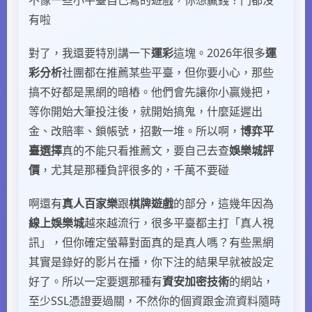
不像一些小平臺自己寫的遊戲，你想贏錢？門都沒
有啦
對了，我還要特別講一下
運彩
這塊。2026年很多
運
彩分析
社團都在推薦某些平臺，但你要小心，那些
搞不好都是黑網的暗樁。他們會先讓你小贏幾把，
等你開始大筆投注後，就開始搞鬼，什麼延遲出
金、改賠率、鎖帳號，招數一堆。所以啊，
博弈平
臺選擇
真的不能只看推薦文，要自己去查
娛樂城評
價
，尤其是那種負評很多的，千萬不要碰
啊還有
真人百家樂
跟
棋牌遊戲
的部分，這幾年因為
線上娛樂城
越來越流行，很多平臺都主打「真人視
訊」，但你確定螢幕對面真的是真人嗎？有些黑網
其實是錄好的影片在播，你下注的結果早就被設定
好了。所以一定要選那種有
資安加密技術
的網站，
至少SSL憑證要過關，不然你的個資跟金流資料隨時