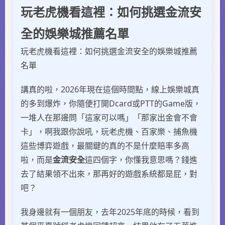
玩老虎機看這裡：如何挑選金流安
全的娛樂城推薦名單
玩老虎機看這裡：如何挑選金流安全的娛樂城推薦
名單
講真的啦，2026年現在這個時間點，線上娛樂城真
的多到爆炸，你隨便打開Dcard或PTT的Game版，
一堆人在那邊問「這家可以嗎」「那家出金會不會
卡」，啊我跟你說吼，玩老虎機、百家樂、捕魚機
這些博弈遊戲，最關鍵的真的不是什麼賠率多高
啦，而是
金流安全
這四個字，你懂我意思嗎？錢進
去了結果領不出來，那再好的遊戲系統都是屁，對
吧？
我身邊就有一個朋友，去年2025年底的時候，看到