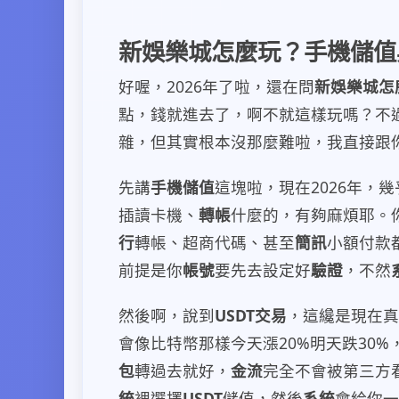
新娛樂城怎麼玩？手機儲值與
好喔，2026年了啦，還在問
新娛樂城怎
點，錢就進去了，啊不就這樣玩嗎？不
雜，但其實根本沒那麼難啦，我直接跟
先講
手機儲值
這塊啦，現在2026年，
插讀卡機、
轉帳
什麼的，有夠麻煩耶。
行
轉帳、超商代碼、甚至
簡訊
小額付款
前提是你
帳號
要先去設定好
驗證
，不然
然後啊，說到
USDT交易
，這纔是現在真
會像比特幣那樣今天漲20%明天跌30
包
轉過去就好，
金流
完全不會被第三方
統
裡選擇
USDT
儲值，然後
系統
會給你一