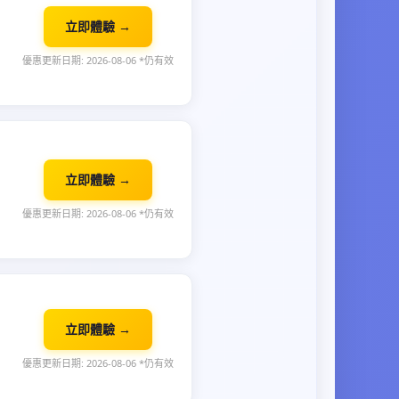
立即體驗 →
優惠更新日期: 2026-08-06 *仍有效
立即體驗 →
優惠更新日期: 2026-08-06 *仍有效
立即體驗 →
優惠更新日期: 2026-08-06 *仍有效