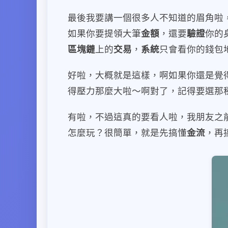
最後我要講一個很多人不知道的眉角啦
如果你要提領大筆
金額
，還要
驗證
你的
區塊鏈
上的
交易
，
系統
只會看你的錢包
好啦，大概就是這樣，啊如果你還是覺
得壓力那麼大啦～啊對了，記得要選那
有啦，不過這真的要看人啦，我朋友之
怎麼玩？很簡單，就是先搞懂
金流
，再