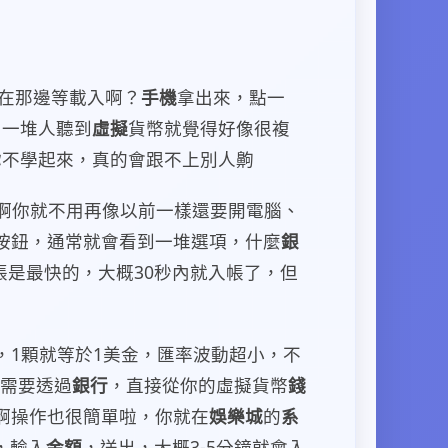
在那邊等載入啊？
手機
拿出來，點一
，一堆人聽到
虛擬
貨幣就覺得好像很複
你不學起來，真的會跟不上別人齁
，啊你就不用再像以前一樣還要開電腦、
按鈕，通常就會看到一堆選項，什麼
銀
轉帳是最快的，大概30秒內就入帳了，但
，1顆就等於1美金，匯率波動超小，不
需要透過
銀行
，直接從你的虛擬貨幣
錢
啊操作也很簡單啦，你就在
娛樂城
的
系
，輸入
金額
，送出，大概3-5分鐘就會入