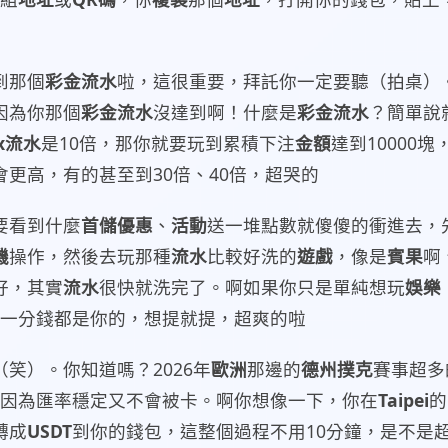
到那個
彩金流水
啦，這很重要，拜託你一定要聽（拍桌）
因為你那個
彩金流水
沒達到啊！什麼是
彩金流水
？簡單說
x流水
是10倍，那你就要玩到累積下注
金額
達到10000
會更高，有的甚至到30倍、40倍，超哭的
要看到什麼
首儲優惠
、
活動
送一堆點數就傻傻的衝進去，
機
操作，然後去玩那種
流水
比較好洗的
遊戲
，像是
賓果
啊
好，其實
流水
很快就洗完了。啊如果你只是單純想玩
娛樂
一分錢都是你的，想提就提，超爽的啦
笑）。你知道嗎？2026年
歐洲
那邊的
德州撲克
賽事超多
因為匯率穩定又不會被卡。啊你想像一下，你在
Taipei
的
轉成
USDT
到你的錢包，這整個過程不用10分鐘，是不是