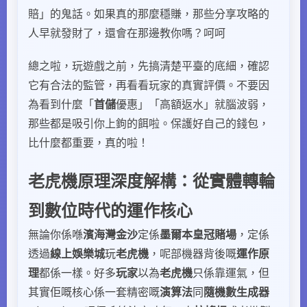
賠」的鬼話。如果真的那麼穩賺，那些分享攻略的
人早就發財了，還會在那邊教你嗎？呵呵
總之啦，玩遊戲之前，先搞清楚平臺的底細，確認
它有合法的監管，再看看玩家的真實評價。不要因
為看到什麼「
首儲
優惠」「高額返水」就腦波弱，
那些都是吸引你上鉤的餌啦。保護好自己的錢包，
比什麼都重要，真的啦！
老虎機原理深度解構：從實體轉輪
到
數位時代
的運作核心
無論你係喺
濱海灣金沙
定係
墨爾本皇冠賭場
，定係
透過
線上娛樂城
玩
老虎機
，呢部機器背後嘅
運作原
理
都係一樣。好多
玩家
以為
老虎機
只係靠運氣，但
其實佢嘅核心係一套精密嘅
演算法
同
隨機數生成器