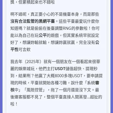
獎，但累積起來也不錯啦
啊不過呢，真正要小心的不是機臺本身，而是那些
沒有合法監管的黑網平臺
。這些平臺最愛玩什麼你
知道嗎？就是偷偷在後臺調整RNG的參數啦！你可
能以為自己在玩
公平
的遊戲，但其實系統早就設定
好了，想讓妳輸就輸，想讓妳贏就贏，完全沒有
公
平性
可言欸
我去年（2025年）就有一個朋友在一個看起來很華
麗的娛樂城玩，他們主打
USDT
儲值超快、提現秒
到，結果咧？他贏了大概8000多塊USDT，要申請提
現的時候，平臺就開始各種刁難，說什麼「系統
審
核
中」「風險控管」，拖了一個月還是沒下文。最
後連客服都不見了，整個平臺直接人間蒸發...超扯的
啦！