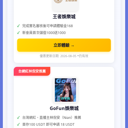
王者娛樂城
完成實名審核後可申請體驗金168
新會員首次儲值1000送1000
立即體驗 →
優惠更新日期: 2026-08-05 *仍有效
台網紅林倪安推薦
GoFun娛樂城
台灣網紅、直播主林倪安（Nian）推薦
首存100 USDT 即可申請 18 USDT