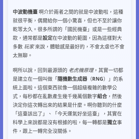
中波動機臺
啊介於兩者之間的就是中波動啦，這種
就很平衡，偶爾給你一個小驚喜，但也不至於讓你
乾等太久。很多所謂的「國民機臺」或是一些經典
款，通常都是
設定
在中波動的範圍，因為這樣對大
多數
玩家
來說，體驗感是最好的，不會太虐也不會
太無聊。
啊所以說，回到最源頭的
老虎機原理
，其實一切都
是建立在一個叫做「
隨機數生成器
（
RNG
）」的系
統上面啦。這個東西就像一個超級複雜的數學公
式，每秒都在亂數產生幾千幾萬個數字
組合
，然後
決定你這次轉出來的結果是什麼。啊你聽到的什麼
「這臺該出了」、「今天運氣好坐這臺」，其實在
科學上來說都是沒有根據的啦，每一轉都是
獨立
事
件，跟上一轉完全沒關係。