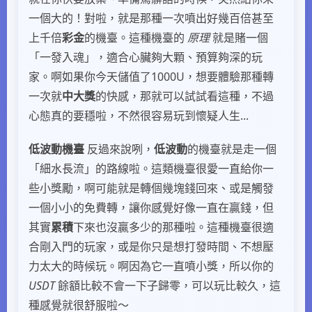
一個大的！對啦，就是那種一次噴出好幾百倍甚至
上千倍
彩金
的機臺。這種機臺的
原理
就是賭一個
「一發入魂」，適合心臟夠大顆、預算夠深的玩
家。啊如果你今天儲值了1000U，想要體驗那種轉
一次就
中大獎
的快感，那就可以試試看這種，不過
心態真的要穩啦，不然很容易玩到懷疑人生...
低波動機臺
反過來說咧，
低波動
的機臺就是走一個
「細水長流」的路線啦。這類機臺很愛一直給你一
些小獎勵，啊可能就是轉個幾塊錢回來、或是觸發
一個小小的免費轉，讓你感覺好像一直在贏錢，但
其實
累積
下來也沒贏多少的那種啦。這種機臺很適
合剛入門的玩家，或是你只是想打發時間、不想壓
力太大的時候玩。啊因為它一直噴小獎，所以你的
USDT
餘額比較不會一下子歸零，可以玩比較久，這
種感覺就很舒服啦～