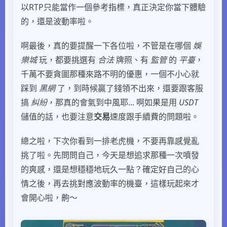
以RTP只能當作一個參考指標，真正決定你當下體驗
的，還是波動率啦。
啊最後，真的要提醒一下各位啦，不管是在哪個
娛
樂城
玩，都要挑選有
合法
牌照、有
監管
的
平臺
，
千萬不要貪圖那種來路不明的優惠，一個不小心就
踩到
黑網
了，到時候贏了錢領不出來，還要跟客服
搞
糾紛
，那真的會氣到中風耶... 啊如果是用
USDT
儲值的話，也要注意
交易
速度跟手續費的問題啦。
總之啦，下次你看到一排老虎機，不要再靠感覺亂
挑了啦。先問問自己，今天是想追求那種一次噴發
的爽感，還是想穩穩地玩久一點？確定好自己的心
情之後，再去挑對應波動率的機臺，這樣玩起來才
會開心啦，齁～