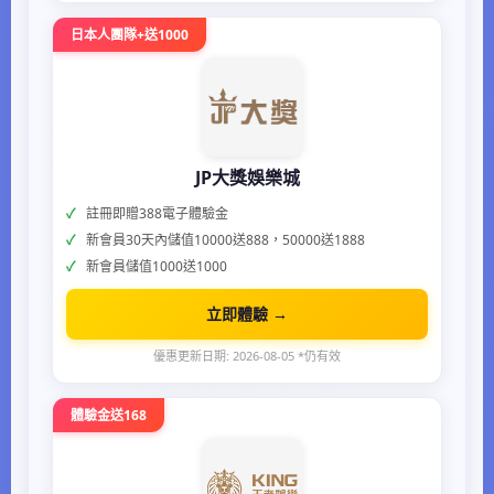
日本人團隊+送1000
JP大獎娛樂城
註冊即贈388電子體驗金
新會員30天內儲值10000送888，50000送1888
新會員儲值1000送1000
立即體驗 →
優惠更新日期: 2026-08-05 *仍有效
體驗金送168