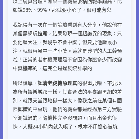
以上纔算合理。如果一個機臺號稱回報率超高，比
如說98%、99%，那就要小心了，很可能有鬼
我記得有一次在一個論壇看到有人分享，他說他在
某個黑網玩
拉霸
，結果發現一個超詭異的現象：只
要他壓大注，就幾乎不會中獎；但只要他壓最小
注，就很容易中一些小獎。這就是典型的人工幹預
啦！正常的老虎機原理是不會因為你壓多少而改變
中獎
機率
的，這完全是違反統計學的
所以說厚，
認清老虎機原理
真的很重要啦。不要以
為所有娛樂城都一樣，其實合法的平臺跟黑網的差
別，就跟天堂跟地獄一樣大。像我之前在某個有國
際
認證
的平臺玩，他們的機臺都是經過第三方實驗
室測試過的，隨機性完全沒問題，而且出金也很
快，大概24小時內就入帳了，根本不用擔心被坑