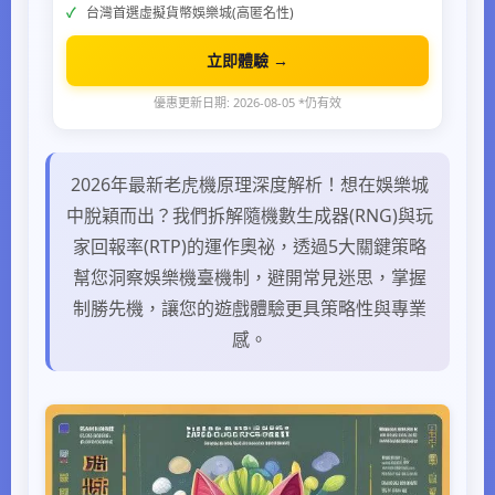
台灣首選虛擬貨幣娛樂城(高匿名性)
立即體驗 →
優惠更新日期: 2026-08-05 *仍有效
2026年最新老虎機原理深度解析！想在娛樂城
中脫穎而出？我們拆解隨機數生成器(RNG)與玩
家回報率(RTP)的運作奧祕，透過5大關鍵策略
幫您洞察娛樂機臺機制，避開常見迷思，掌握
制勝先機，讓您的遊戲體驗更具策略性與專業
感。