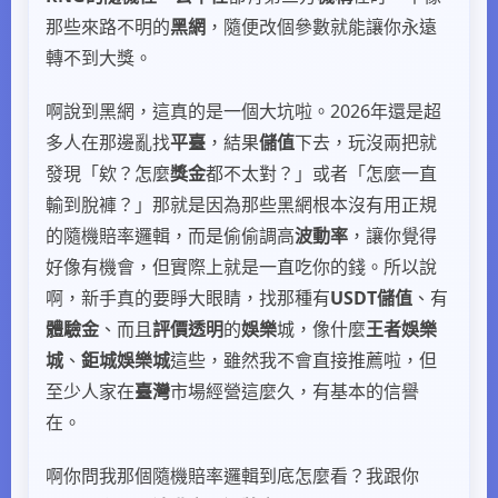
那些來路不明的
黑網
，隨便改個參數就能讓你永遠
轉不到大獎。
啊說到黑網，這真的是一個大坑啦。2026年還是超
多人在那邊亂找
平臺
，結果
儲值
下去，玩沒兩把就
發現「欸？怎麼
獎金
都不太對？」或者「怎麼一直
輸到脫褲？」那就是因為那些黑網根本沒有用正規
的隨機賠率邏輯，而是偷偷調高
波動率
，讓你覺得
好像有機會，但實際上就是一直吃你的錢。所以說
啊，新手真的要睜大眼睛，找那種有
USDT儲值
、有
體驗金
、而且
評價透明
的
娛樂
城，像什麼
王者娛樂
城
、
鉅城娛樂城
這些，雖然我不會直接推薦啦，但
至少人家在
臺灣
市場經營這麼久，有基本的信譽
在。
啊你問我那個隨機賠率邏輯到底怎麼看？我跟你