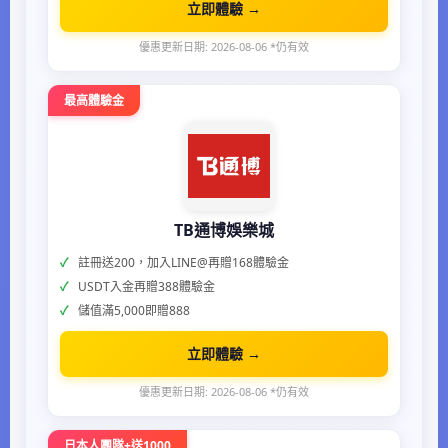
立即體驗 →
優惠更新日期: 2026-08-06 *仍有效
最高體驗金
TB通博娛樂城
註冊送200，加入LINE@再贈168體驗金
USDT入金再贈388體驗金
儲值滿5,000即贈888
立即體驗 →
優惠更新日期: 2026-08-06 *仍有效
日本人團隊+送1000