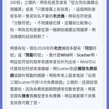
200倍」之類的，啊有些甚至會寫「從左到右連續出
現纔算」或者「只要螢幕上有就算」，這個規則差
很多耶。像某知名平臺的
老虎機
，啊有些符號是
「分散符號」，不用連線也算，這種就比較佛心
啦，啊有些則是要從第一軸開始連續出現纔算，啊
沒連續的話就掰掰了。
啊還有啦，現在2026年的
老虎
機很多都有「
特別
符
號」或「
獎勵
符號」，像什麼
Wild
啊、
Scatter
啊，
啊這些符號的賠率表通常會另外列出來。Wild可以
代替其他符號來湊連線，啊Scatter則是
觸發
免費遊
戲
或額外獎勵的關鍵。啊賠率表上面會寫說「出現
三個Scatter可得10次免費遊戲」之類的，這個就很
重要啦，因為免費遊戲期間通常倍數會更高，啊甚
至還有
機會
再觸發更多免費轉，啊這樣累積下來獎
金就很可觀了捏。