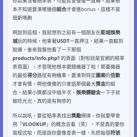
你如果沒看賠率表，可能就會傻傻一直轉，結果根
本不知道要湊哪幾個
組合
才會進bonus，這樣不是
很虧嗎齁
啊說到這個，我就想到之前有一個朋友在
鉅城娛樂
城
玩的時候，他拿著
USDT
一直押注，結果一直輸到
脫褲，後來我幫他看了一下那個
products/info.php?
的頁面（對啦就是官網的賠率
表頁面），才發現他根本選錯機器了啦！那臺機器
的最低
得分
路徑有夠機車，要湊到特定
圖案
的
倍數
才會有獎，啊他傻傻的只會追那個最大
獎金
的組
合，結果小獎都沒中過半次，
娛樂體驗金
一下子就
被吃光光，真的是有夠慘的
所以說吼，要從賠率表找出
獎勵
規律，你就要學會
用「
VLOOKUP
」的概念去看（笑），不是真的要你
寫程式啦，而是說你要像查表一樣，先把每個
符號