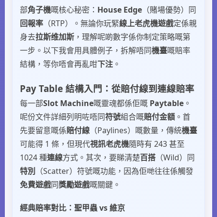
部
角子機
嘅核心秘密：
House Edge
（賭場優勢）同
回報率
（RTP）。無論你玩緊
線上老虎機遊戲
定係親
身去
拉斯维加斯
，理解呢啲數字係你制定策略嘅第
一步。以下我會用具體例子，拆解唔同
機臺
嘅賠率
結構，等你唔會再亂咁
下注
。
Pay Table 結構入門：從
賠付線
到
連線賠率
每一部
Slot Machine
嘅靈魂都係佢嘅
Paytable
。
呢份文件詳細列明咗唔同
符號
組合嘅
賠付金額
。首
先要留意嘅係
賠付線
（Paylines）嘅數量，傳統
機臺
可能得 1 條，但現代
視訊老虎機
隨時有 243 甚至
1024 種
連線
方式。其次，要睇清楚
百搭
（Wild）同
特別
（Scatter）符號嘅功能，因為佢哋往往係觸發
免費遊戲
同
獎勵遊戲
嘅關鍵。
經典賠率對比：
聖甲蟲
vs
維京