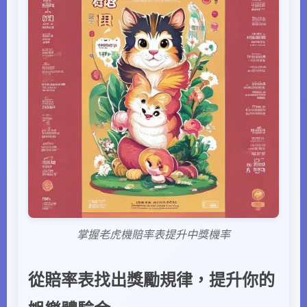
掌握老虎機賠率表提升中獎機率
從賠率表找出獎勵規律，提升你的