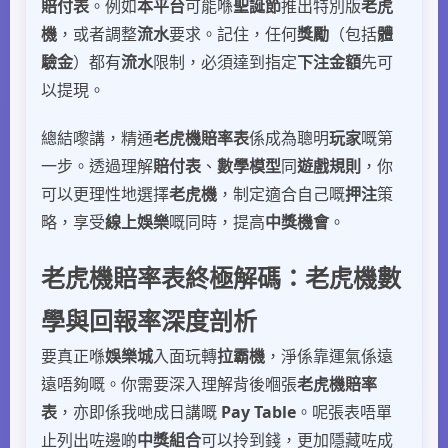
賠付表
。例如
本平台
可能喺
聖誕節
推出特別版
老虎
機
，或者調整
流水
要求。記住，任何
獎勵
（包括
體
驗金
）都有
流水
限制，必須達到指定
下注金額
先可
以提現。
總結嚟講，精通
老虎機賠率表
係成為聰明
玩家
嘅第
一步。透過理解
賠付表
、
數學模型
同
遊戲規則
，你
可以更理性地選擇
老虎機
，制定適合自己嘅
押注
策
略，享受
線上
娛樂
嘅同時，提高
中獎
機會
。
老虎機賠率表終極解碼：
老虎機數
學
與
回報率
深度剖析
要真正喺
娛樂城
入面玩轉
拉霸機
，淨係靠運氣係遠
遠唔夠嘅。你需要深入理解背後嗰張
老虎機賠率
表
，亦即係我哋成日講嘅
Pay Table
。呢張表唔單
止列出咗邊啲
中獎組合
可以拎到錢，更加隱藏咗成