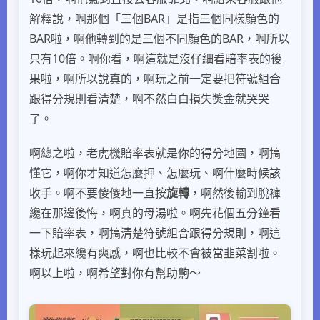
解釋說，啊那個「三個BAR」是指三個同樣顏色的
BAR啦，啊他轉到的是三個不同顏色的BAR，啊所以
只有10倍。啊你看，啊這就是沒仔細看賠率表的後
果啦，啊所以說真的，啊玩之前一定要把符號組合
跟得分規則看清楚，啊不然白白損失獎金就哭哭
了。
啊總之啦，老虎機賠率表就是你的得分地圖，啊搞
懂它，啊你才知道怎麼押、怎麼玩、啊什麼時候該
收手。啊不要傻傻地一直按
旋轉
，啊然後輸到脫褲
纔在那邊後悔，啊真的母湯啦。啊先花個五分鐘看
一下賠率表，啊搞清楚符號組合跟得分規則，啊這
樣玩起來纔有爽感，啊也比較不會被當韭菜割啦。
啊以上啦，啊希望對你有幫助齁～