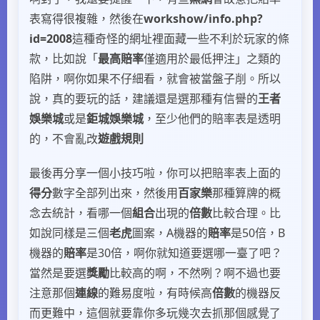
表寫得很複雜，然後在
workshow/info.php?
id=2008
這種奇怪的網址裡面藏一些不利於玩家的條
款，比如說「
最高
賠率
僅適用於最低押注」之類的
陷阱，啊你如果不仔細看，就會被當盤子削。所以
說，真的要玩的話，建議還是選那種有信譽的
王者
娛樂城
或是
鉅城娛樂城
，至少他們的賠率表是透明
的，不會亂改
遊戲規則
最後再分享一個小技巧啦，你可以把賠率表上面的
得分
數字全部列出來，然後用
百家樂
那種算牌的概
念去統計，看哪一個
組合
出現的
倍數
比較合理。比
如說同樣是三個
老虎
圖案，A機器的
賠率
是50倍，B
機器的
賠率
是30倍，啊你就知道要選哪一臺了吧？
當然是要選
獎勵
比較高的啊，不然咧？啊不過也要
注意那個
連線
的難易度啦，有時候高
倍數
的機器反
而更難中，這個就要靠你多玩幾次去抓那個感覺了