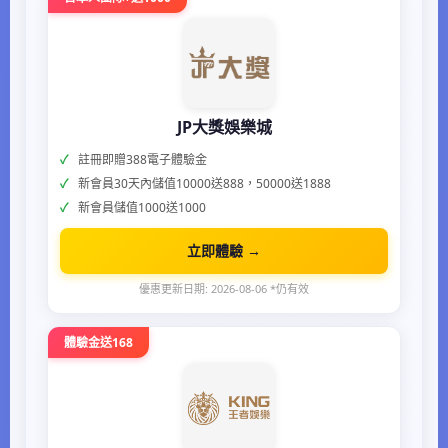
JP大獎娛樂城
註冊即贈388電子體驗金
新會員30天內儲值10000送888，50000送1888
新會員儲值1000送1000
立即體驗 →
優惠更新日期: 2026-08-06 *仍有效
體驗金送168