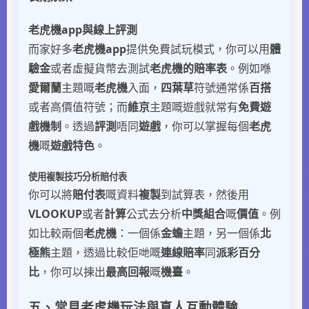
老虎機app
與
線上
評測
而家好多
老虎機app
提供免費試玩模式，你可以用
體
驗金
或者虛擬貨幣去測試
老虎機的賠率表
。例如喺
愛爾蘭
主題嘅
老虎機
入面，
四葉草
符號通常係
百搭
或者高價值符號；而
維京
主題嘅遊戲就常有
免費遊
戲機制
。透過
評測
唔同
遊戲
，你可以掌握每個
老虎
機
嘅
遊戲特色
。
使用
複製
技巧分析
賠付表
你可以將
賠付表
嘅資料
複製
到試算表，然後用
VLOOKUP
或者
計算
公式去分析
中獎組合
嘅
價值
。例
如比較兩個
老虎機
：一個係
金蟾
主題，另一個係
北
極熊
主題，透過比較佢哋嘅
連線賠率
同
派彩百分
比
，你可以揀出
最高
回報
嘅
機臺
。
五、常見
老虎機玩法
與
真人
互動體驗