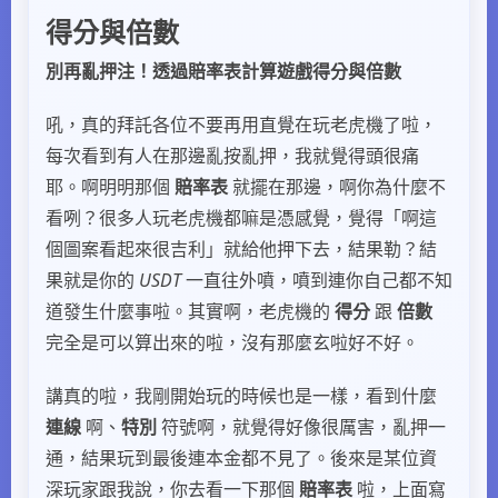
得分與倍數
別再亂押注！透過賠率表計算遊戲得分與倍數
吼，真的拜託各位不要再用直覺在玩老虎機了啦，
每次看到有人在那邊亂按亂押，我就覺得頭很痛
耶。啊明明那個
賠率表
就擺在那邊，啊你為什麼不
看咧？很多人玩老虎機都嘛是憑感覺，覺得「啊這
個圖案看起來很吉利」就給他押下去，結果勒？結
果就是你的
USDT
一直往外噴，噴到連你自己都不知
道發生什麼事啦。其實啊，老虎機的
得分
跟
倍數
完全是可以算出來的啦，沒有那麼玄啦好不好。
講真的啦，我剛開始玩的時候也是一樣，看到什麼
連線
啊、
特別
符號啊，就覺得好像很厲害，亂押一
通，結果玩到最後連本金都不見了。後來是某位資
深玩家跟我說，你去看一下那個
賠率表
啦，上面寫