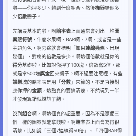
啦——你押多少、轉到什麼組合、然後
機器
給你多
少
倍數
醬子。
先講最基本的啦，啊
賠率表
上面通常會列出一堆
圖
案
跟
符號
，什麼水果啊、BAR啊、7啊、或者是一些
主題角色，啊旁邊就會標明「如果
連線
幾條、出現
幾個」，對應的倍數是多少。啊這個倍數就是你的
得分
基礎啦，比如說你押了100塊，倍數寫5倍，那
就是拿500塊
獎金
回來醬子。啊不過要注意喔，有些
娛樂
城的賠率表是用「
分數
」來算的，不是直接對
應你押的
金額
，這點真的要搞清楚，不然玩到一半
才發現算錯就尷尬了齁。
說到
組合
啊，啊這個真的超重要，因為不是隨便三
個一樣的圖案就能拿錢啦。啊
賠率
表上面會寫得很
清楚，比如說「三個7連線得50倍」、「四個BAR得