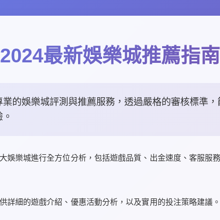
2024最新娛樂城推薦指南
專業的娛樂城評測與推薦服務，透過嚴格的審核標準，
驗。
大娛樂城進行全方位分析，包括遊戲品質、出金速度、客服服
供詳細的遊戲介紹、優惠活動分析，以及實用的投注策略建議