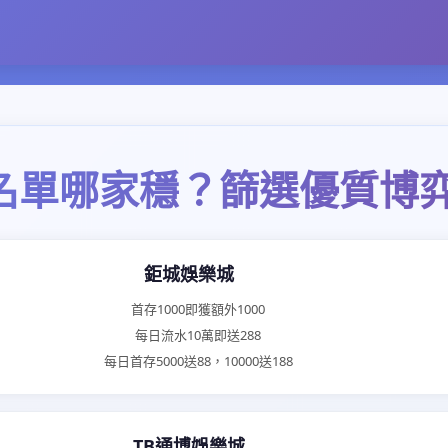
薦名單哪家穩？篩選優質博
鉅城娛樂城
首存1000即獲額外1000
每日流水10萬即送288
每日首存5000送88，10000送188
TB通博娛樂城