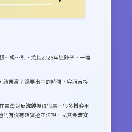
～級～亂，尤其2026年這陣子，一堆
，結果贏了錢要出金的時候，客服直接
在臺灣對
反洗錢
抓得很嚴，很多
博弈平
他們有沒有確實遵守法規，尤其
金流安