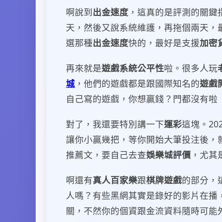
啊說到
出金速度
，這真的是評測的關鍵指
天，然後又說系統維護，再拖個兩天，最
選那種
出金速度
快的，最好是支援
加密
再來就是
遊戲系統公平性
啦。很多人玩
城
，他們的遊戲都是跟國際知名的
遊戲
自己寫的遊戲，你想贏錢？門都沒有啦
對了，我還要特別講一下
運彩
這塊。20
讓你小贏幾把，等你開始大筆投注後，
推薦文，要自己去查
娛樂城評價
，尤其
啊還有
真人百家樂
跟
棋牌遊戲
的部分，
人嗎？有些黑網其實是錄好的影片在播
關，不然你的個資跟金流資料隨時可能