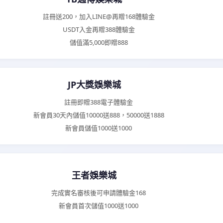
註冊送200，加入LINE@再贈168體驗金
USDT入金再贈388體驗金
儲值滿5,000即贈888
JP大獎娛樂城
註冊即贈388電子體驗金
新會員30天內儲值10000送888，50000送1888
新會員儲值1000送1000
王者娛樂城
完成實名審核後可申請體驗金168
新會員首次儲值1000送1000