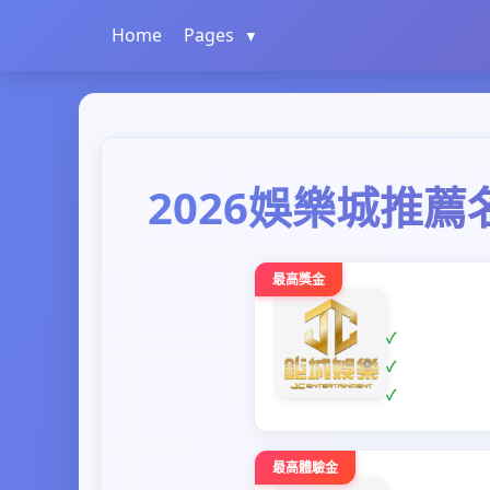
Home
Pages
▼
2026娛樂城推
最高獎金
最高體驗金