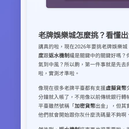
老牌娛樂城怎麼挑？看懂出
講真的啦，現在2026年要挑老牌娛樂
度
跟
返水機制
纔是關鍵中的關鍵好嗎？
氣到中風？所以齁，第一件事就是先去
啦，實測才準啦。
像現在很多老牌平臺都有支援
虛擬貨幣
分鐘就入帳了，不用像以前傳統銀行轉帳
平臺雖然號稱「
加密貨幣
出金」，但其
他們就會開始跟你灰什麼洗碼量不夠啊、