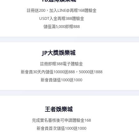
註冊送200，加入LINE@再贈168體驗金
USDT入金再贈388體驗金
儲值滿5,000即贈888
JP大獎娛樂城
註冊即贈388電子體驗金
新會員30天內儲值10000送888，50000送1888
新會員儲值1000送1000
王者娛樂城
完成實名審核後可申請體驗金168
新會員首次儲值1000送1000