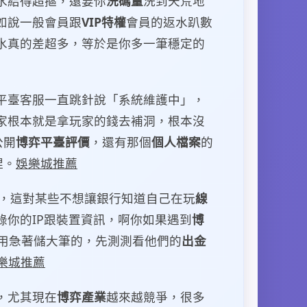
水給得超摳，還要你
洗碼量
洗到天荒地
如說一般會員跟
VIP特權
會員的返水趴數
水真的差超多，等於是你多一筆穩定的
平臺客服一直跳針說「系統維護中」，
家根本就是拿玩家的錢去補洞，根本沒
公開
博弈平臺評價
，還有那個
個人檔案
的
捏。
娛樂城推薦
，這對某些不想讓銀行知道自己在玩
線
你的IP跟裝置資訊，啊你如果遇到
博
用急著儲大筆的，先測測看他們的
出金
樂城推薦
，尤其現在
博弈產業
越來越競爭，很多