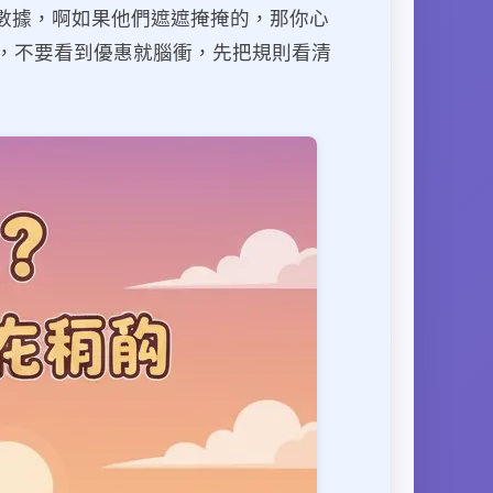
數據，啊如果他們遮遮掩掩的，那你心
，不要看到優惠就腦衝，先把規則看清