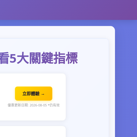
看5大關鍵指標
立即體驗 →
優惠更新日期: 2026-08-05 *仍有效