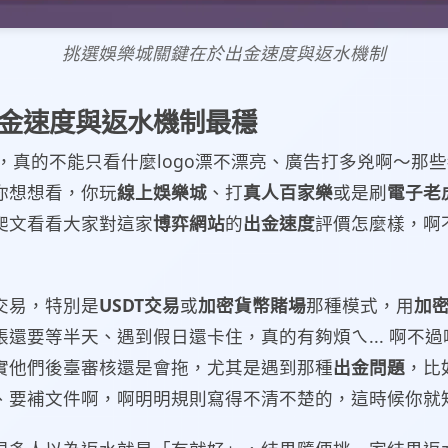
挑選娛樂城關鍵在於出金速度與返水機制
金速度與返水機制最穩
城，真的不能只看什麼logo漂不漂亮、廣告打多兇啊～那
你想想看，你玩
線上娛樂城
、打
真人百家樂
或是刷
電子老
爬文看看大家對這家
博弈網站
的
出金速度
評價怎麼樣，啊
交易，特別是
USDT交易
或
加密貨幣賭場
那種模式，用
加
還要等半天、遇到假日還卡住，真的有夠煩ㄟ... 啊不
實他們後臺審核還是會拖，尤其是遇到那種
出金問題
，比
要補文件啊，啊明明規則寫得不清不楚的，這時候你就知