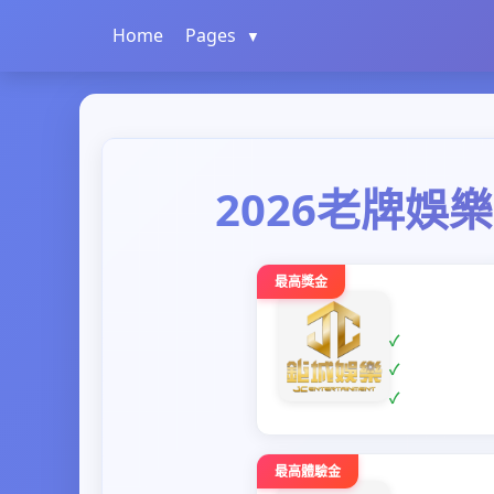
Home
Pages
▼
2026老牌
最高獎金
最高體驗金