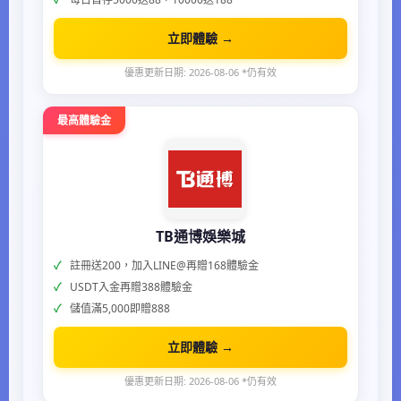
立即體驗 →
優惠更新日期: 2026-08-06 *仍有效
最高體驗金
TB通博娛樂城
註冊送200，加入LINE@再贈168體驗金
USDT入金再贈388體驗金
儲值滿5,000即贈888
立即體驗 →
優惠更新日期: 2026-08-06 *仍有效