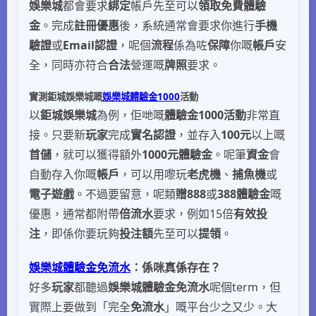
娛樂城
都會要求
綁定
帳戶先至可以
領取免費體驗
金
。完成
註冊優惠
後，系統通常會要求你進行
手機
驗證
或
Email認證
，呢個
流程
係為咗
保障
你嘅
帳戶
安
全，同時亦符合
合法
營運嘅
牌照
要求。
實測
鉅城娛樂城
嘅
娛樂城體驗金1000
活動
以
鉅城娛樂城
為例，佢哋嘅
體驗金1000
活動
非常直
接。只要新
玩家
完成
實名認證
，並存入
100元
以上嘅
首儲
，就可以獲得額外
1000元體驗金
。呢筆
資金
會
自動存入你嘅
帳戶
，可以用嚟玩
老虎機
、
捕魚機
或
電子遊戲
。不過要留意，呢類
贈888
或
388體驗金
嘅
優惠，通常都附帶
倍流水
要求，例如15倍
有效投
注
，即係你要玩夠
投注額
先至可以
提領
。
娛樂城體驗金免流水
：係咪真係存在？
好多
玩家
都聽過
娛樂城體驗金免流水
呢個term，但
實際上要做到「完全
免流水
」嘅平台少之又少。大