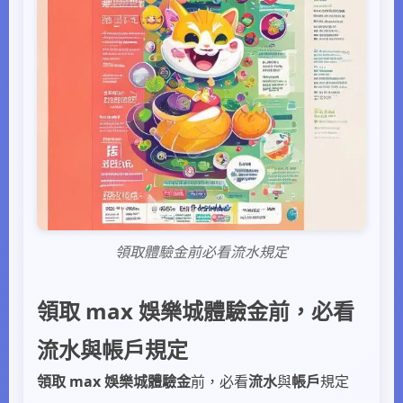
領取體驗金前必看流水規定
領取 max 娛樂城體驗金前，必看
流水與帳戶規定
領取
max 娛樂城體驗金
前，必看
流水
與
帳戶
規定