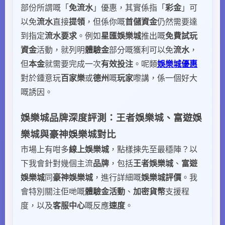
部份所謂嘅「
免流水
」優惠，其實係指「
彩金
」可
以免
流水
直接
提領
，但係你嘅
首儲
資金
仍然需要達
到指定
流水要求
。例如
星匯娛樂城
推出嘅
免費試玩
資金
活動，就列明
體驗金
部分嘅獲利可以免
流水
，
但
本金
就需要完成一次
有效投注
。呢類
娛樂城優惠
對於鍾意玩
百家樂
或
德州
嘅
玩家
嚟講，係一個好大
嘅誘因。
娛樂城品牌
深度評測：
王者娛樂城
、
富遊娛
樂城
與
豪神娛樂城
對比
市場上有咁多
線上娛樂城
，點樣揀先至最穩陣？以
下我會針對幾個主流
品牌
，包括
王者娛樂城
、
富遊
娛樂城
同
豪神娛樂城
，進行詳細嘅
娛樂城評價
。我
會特別關注佢哋嘅
體驗金活動
、
加密貨幣
支援程
度，以及
客服中心
嘅反應
速度
。