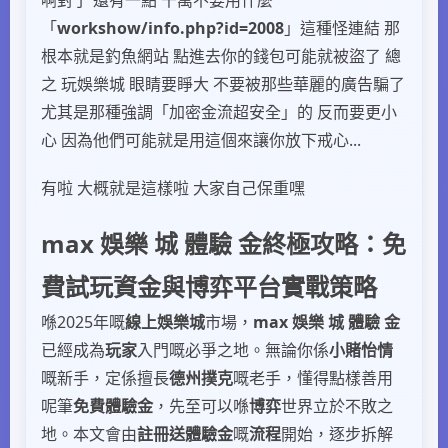
啊對了 還有一點 千萬不要用什麼
「
workshow/info.php?id=2008
」這種怪連結 那
根本就是釣魚網站 點進去你的錢包可能就被盜了 總
之 玩娛樂城 眼睛要睜大 不要被那些華麗的廣告騙了
尤其是那種強調「加密金流超安全」的 反而要更小
心 因為他們可能就是用這個來讓你放下戒心...
有啦 大概就是這樣啦 大家自己保重嘿
max 娛樂 城 體驗 金終極攻略：
免
費試玩資金
與
博弈平台
實戰策略
喺2025年嘅
線上娛樂城
市場，
max 娛樂 城 體驗 金
已經成為
玩家
入門嘅必爭之地。無論你係
小賭怡情
嘅新手，定係擅長
德州撲克
嘅老手，懂得點樣善用
呢筆
免費體驗金
，先至可以喺
博弈
世界立於不敗之
地。本文會由
註冊送體驗金
嘅
流程
開始，逐步拆解