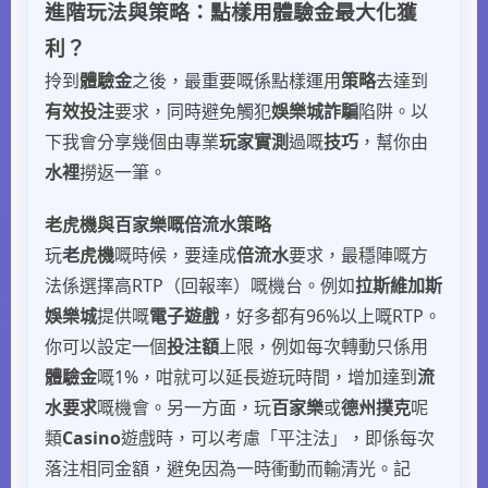
進階玩法
與
策略
：點樣用
體驗金
最大化
獲
利
？
拎到
體驗金
之後，最重要嘅係點樣運用
策略
去達到
有效投注
要求，同時避免觸犯
娛樂城詐騙
陷阱。以
下我會分享幾個由專業
玩家
實測
過嘅
技巧
，幫你由
水裡
撈返一筆。
老虎機
與
百家樂
嘅
倍流水
策略
玩
老虎機
嘅時候，要達成
倍流水
要求，最穩陣嘅方
法係選擇高RTP（回報率）嘅機台。例如
拉斯維加斯
娛樂城
提供嘅
電子遊戲
，好多都有96%以上嘅RTP。
你可以設定一個
投注額
上限，例如每次轉動只係用
體驗金
嘅1%，咁就可以延長遊玩時間，增加達到
流
水要求
嘅機會。另一方面，玩
百家樂
或
德州撲克
呢
類
Casino
遊戲時，可以考慮「平注法」，即係每次
落注相同金額，避免因為一時衝動而輸清光。記