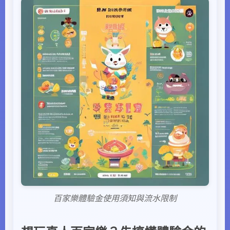
百家樂體驗金使用須知與流水限制