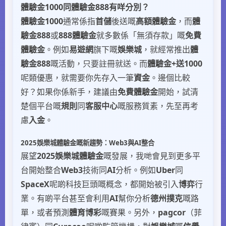
體驗金1000
同
體驗金888
有咩分別？
體驗金1000
通常係指
首儲
後送嘅
高額體驗金
，而
體
驗金888
或
888體驗金
就多數係「無須存款」嘅
免費
體驗金
。例如
易遊網
旗下嘅
娛樂城
，就經常推出
體
驗金888
嘅活動，只要註冊就送。而
體驗金+送1000
呢類優惠，就需要你先存入一筆
資金
。邊個比較
好？如果你係新手，建議由
免費體驗金
開始，試清
楚個平台嘅
規則
同
客服中心
嘅服務質素，先至再考
慮
入金
。
2025娛樂城體驗金
嘅新趨勢：
Web3
與
AI
整合
展望
2025娛樂城體驗金
嘅發展，我哋會見到更多平
台開始整合
Web3
技術同
AI
分析。例如
Uber
同
SpaceX
呢啲科技巨頭嘅概念，都開始被引入
博弈
行
業。有啲平台甚至會利用
AI
幫你分析
德州撲克
嘅路
單，或者預測
體育博彩
嘅賽果。另外，
pagcor
（菲