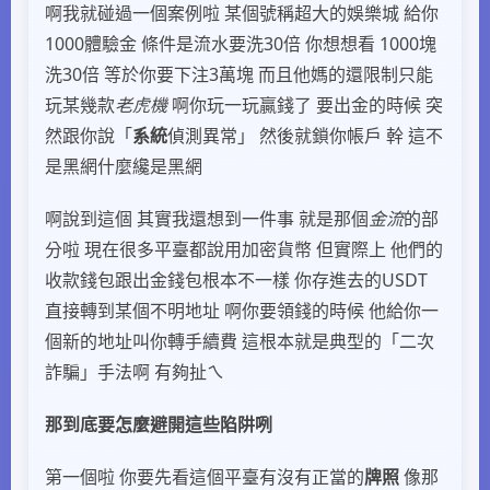
啊我就碰過一個案例啦 某個號稱超大的娛樂城 給你
1000體驗金 條件是流水要洗30倍 你想想看 1000塊
洗30倍 等於你要下注3萬塊 而且他媽的還限制只能
玩某幾款
老虎機
啊你玩一玩贏錢了 要出金的時候 突
然跟你說「
系統
偵測異常」 然後就鎖你帳戶 幹 這不
是黑網什麼纔是黑網
啊說到這個 其實我還想到一件事 就是那個
金流
的部
分啦 現在很多平臺都說用加密貨幣 但實際上 他們的
收款錢包跟出金錢包根本不一樣 你存進去的USDT
直接轉到某個不明地址 啊你要領錢的時候 他給你一
個新的地址叫你轉手續費 這根本就是典型的「二次
詐騙」手法啊 有夠扯ㄟ
那到底要怎麼避開這些陷阱咧
第一個啦 你要先看這個平臺有沒有正當的
牌照
像那