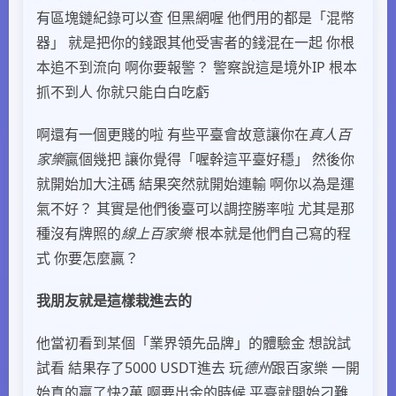
有區塊鏈紀錄可以查 但黑網喔 他們用的都是「混幣
器」 就是把你的錢跟其他受害者的錢混在一起 你根
本追不到流向 啊你要報警？ 警察說這是境外IP 根本
抓不到人 你就只能白白吃虧
啊還有一個更賤的啦 有些平臺會故意讓你在
真人百
家樂
贏個幾把 讓你覺得「喔幹這平臺好穩」 然後你
就開始加大注碼 結果突然就開始連輸 啊你以為是運
氣不好？ 其實是他們後臺可以調控勝率啦 尤其是那
種沒有牌照的
線上百家樂
根本就是他們自己寫的程
式 你要怎麼贏？
我朋友就是這樣栽進去的
他當初看到某個「業界領先品牌」的體驗金 想說試
試看 結果存了5000 USDT進去 玩
德州
跟百家樂 一開
始真的贏了快2萬 啊要出金的時候 平臺就開始刁難