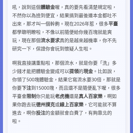
吼，說到這個
體驗金
喔，真的要先看清楚規定啦，
不然你以為撿到便宜，結果搞到最後連本金都吐不
出來，那才叫一個幹齁。現在2026年惹，很多
平臺
都學聰明瞭啦，不像以前隨便給你幾百塊就能爽
玩，現在那個
流水要求
真的是越來越機車，你不先
研究一下，保證你會玩到懷疑人生啦。
啊我直接講重點啦，那個流水，就是你要「洗」多
少錢才能把體驗金變成可以
提領
的
現金
。比如說，
你領了500塊體驗金，結果它寫流水要30倍，那就是
你要
下注
到15000塊，而且還不是隨便亂下喔，很多
平臺會
限制
你只能玩
老虎機
還是
真人百家樂
，啊如
果你跑去玩
德州撲克
或
線上百家樂
，它可能就不算
進去，啊你
投注
的金額就會白費了，有夠靠北的
啦。