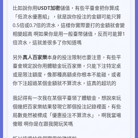
比如說你用
USDT
加密
儲值，有些平臺會把你算成
「低流水優惠組」，就是說你投注的金額可能只算
0.5倍或0.7倍的流水，這樣你實際要打的金額就會變
相變超高 啊如果你是用一般臺幣儲值，反而可能算1
倍流水，這就差很多了你知道嗎
另外
真人
百家樂
本身的投注限制也要注意，有些平
臺會規定說你用體驗金玩百家樂，只能下注特定桌
或是限注額度，像那種高額桌你根本不能碰，或者
你下注超過某個金額就不算流水，這真的超坑的
我記得有一次我在某個平臺領了體驗金，想說來玩
個幾把百家樂結果發現它那個投注記錄裡面，有些
局數竟然被標成「優惠投注不算流水」，啊我當場
傻眼 啊你是在跟我開玩笑嗎