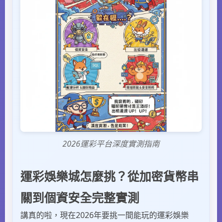
2026運彩平台深度實測指南
運彩娛樂城怎麼挑？從加密貨幣串
關到個資安全完整實測
講真的啦，現在2026年要挑一間能玩的運彩娛樂