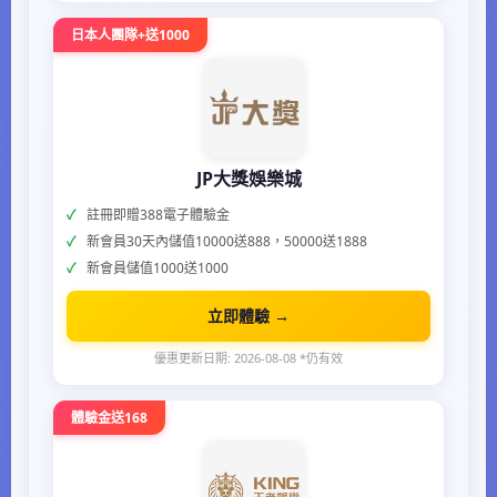
日本人團隊+送1000
JP大獎娛樂城
註冊即贈388電子體驗金
新會員30天內儲值10000送888，50000送1888
新會員儲值1000送1000
立即體驗 →
優惠更新日期: 2026-08-08 *仍有效
體驗金送168