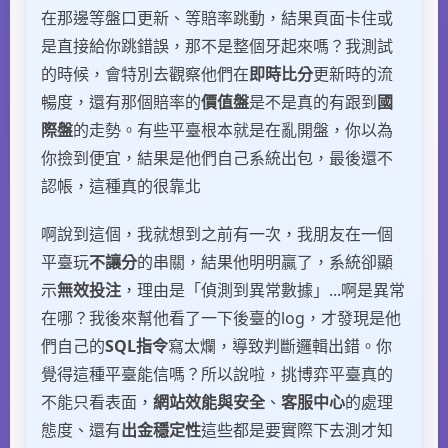
在那邊等盤口更新、等賠率跳動，結果頁面卡住或
是直接給你跳錯誤，那不是整個牙起來嗎？我測試
的時候，會特別去觀察他們在
即時比分
更新時的流
暢度，還有那個賠率的
價值盤
是不是真的有跟到
國
際盤
的走勢。有些平臺根本就是在亂開盤，你以為
你撿到便宜，結果是他們自己系統出包，最後還不
認帳，這種真的很靠北
啊說到這個，我就想到之前有一次，我朋友在一個
平臺玩
不讓分
的串關，結果他明明贏了，系統卻顯
示
無效投注
，理由是「偵測到異常數據」...啊是異常
在哪？我後來幫他看了一下後臺的log，才發現是他
們自己的
SQL指令
寫太爛，導致判斷邏輯出錯。你
覺得這種平臺能信嗎？所以說啦，挑博弈平臺真的
不能只看表面，
網站效能與安全
、
客服中心
的處理
態度、還有
出金穩定性
這些都是要實際下去測才知