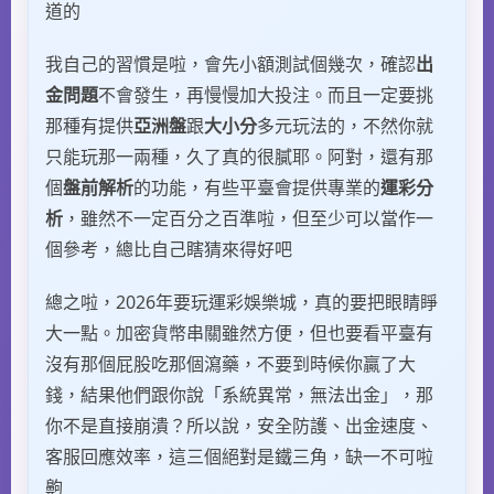
道的
我自己的習慣是啦，會先小額測試個幾次，確認
出
金問題
不會發生，再慢慢加大投注。而且一定要挑
那種有提供
亞洲盤
跟
大小分
多元玩法的，不然你就
只能玩那一兩種，久了真的很膩耶。阿對，還有那
個
盤前解析
的功能，有些平臺會提供專業的
運彩分
析
，雖然不一定百分之百準啦，但至少可以當作一
個參考，總比自己瞎猜來得好吧
總之啦，2026年要玩運彩娛樂城，真的要把眼睛睜
大一點。加密貨幣串關雖然方便，但也要看平臺有
沒有那個屁股吃那個瀉藥，不要到時候你贏了大
錢，結果他們跟你說「系統異常，無法出金」，那
你不是直接崩潰？所以說，安全防護、出金速度、
客服回應效率，這三個絕對是鐵三角，缺一不可啦
齁