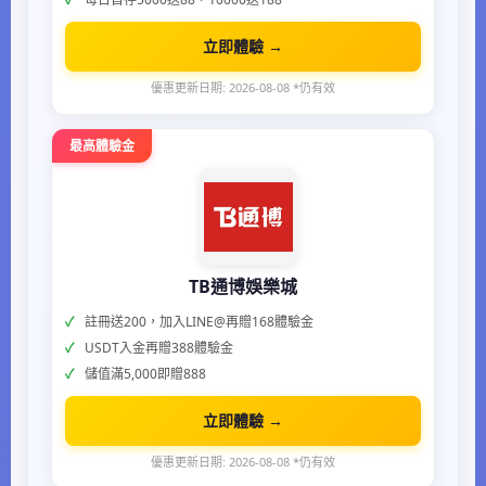
立即體驗 →
優惠更新日期: 2026-08-08 *仍有效
最高體驗金
TB通博娛樂城
註冊送200，加入LINE@再贈168體驗金
USDT入金再贈388體驗金
儲值滿5,000即贈888
立即體驗 →
優惠更新日期: 2026-08-08 *仍有效