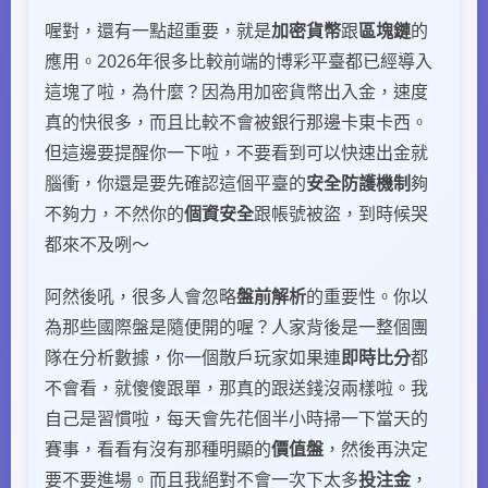
喔對，還有一點超重要，就是
加密貨幣
跟
區塊鏈
的
應用。2026年很多比較前端的博彩平臺都已經導入
這塊了啦，為什麼？因為用加密貨幣出入金，速度
真的快很多，而且比較不會被銀行那邊卡東卡西。
但這邊要提醒你一下啦，不要看到可以快速出金就
腦衝，你還是要先確認這個平臺的
安全防護機制
夠
不夠力，不然你的
個資安全
跟帳號被盜，到時候哭
都來不及咧～
阿然後吼，很多人會忽略
盤前解析
的重要性。你以
為那些國際盤是隨便開的喔？人家背後是一整個團
隊在分析數據，你一個散戶玩家如果連
即時比分
都
不會看，就傻傻跟單，那真的跟送錢沒兩樣啦。我
自己是習慣啦，每天會先花個半小時掃一下當天的
賽事，看看有沒有那種明顯的
價值盤
，然後再決定
要不要進場。而且我絕對不會一次下太多
投注金
，