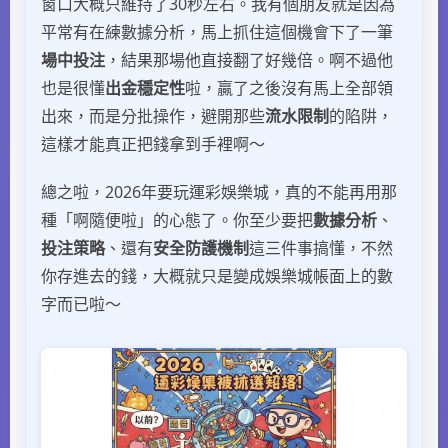
窗口大概只維持了30秒左右。我有個朋友就是因為
平常有在練數據分析，馬上抓住這個機會下了一筆
場中投注
，結果那場他直接翻了好幾倍。啊不過他
也是很懂
出金穩定性
啦，贏了之後沒有馬上全部領
出來，而是分批操作，避開那些
流水限制
的陷阱，
這樣才能真正把錢拿到手裡啊～
總之啦，2026年要玩運彩娛樂城，真的不能再用那
種「啊隨便啦」的心態了。你至少要把
數據分析
、
投注策略
、還有
安全防護機制
這三件事搞懂，不然
你存進去的錢，大概就只是變成娛樂城帳面上的數
字而已啦～