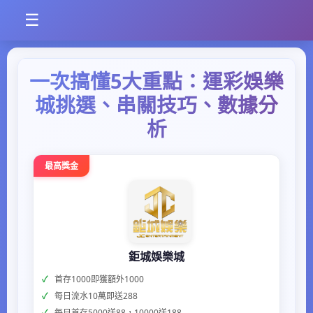
☰
一次搞懂5大重點：運彩娛樂
城挑選、串關技巧、數據分
析
最高獎金
鉅城娛樂城
首存1000即獲額外1000
每日流水10萬即送288
每日首存5000送88，10000送188