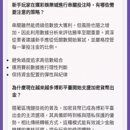
新手玩家在運彩娛樂城進行串關投注時，有哪些需
要注意的策略？
串關雖然能透過倍數放大獲利，但風險也隨之增
加，因此利用數據分析來評估勝率至關重要。資深
從業者建議新手應從低關數開始嘗試，並嚴格控管
每一筆投注金的比例。
避免過度追求高倍數組合
運用賽前數據進行理性判斷
保持資金配置的彈性與紀律
為什麼現在越來越多博彩平臺開始支援加密貨幣出
金？
隨著區塊鏈技術的普及，加密貨幣已成為博彩平臺
出金的主流選項，其具備即時到帳與隱私保護的優
勢。相比傳統轉帳方式，這種模式能有效減少金融
機構的審核延遲，提升玩家的使用體驗。