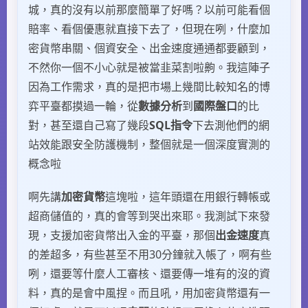
城，真的沒有以前那麼簡單了好嗎？以前可能看個
賠率、看個優惠就直接下去了，但現在咧，什麼加
密貨幣串關、個資安全、出金速度通通都要顧到，
不然你一個不小心就是被當韭菜割啦齁。我這陣子
因為工作需求，真的是把市場上幾間比較知名的博
弈平臺都摸過一輪，從
數據分析
到
國際盤口
的比
對，甚至還自己寫了幾段
SQL指令
下去測他們的網
站效能跟安全防護機制，整個就是一個深度實測的
概念啦
啊先講
加密貨幣
這塊啦，這年頭還在用銀行轉帳或
超商儲值的，真的會等到哭出來耶。我測試下來發
現，支援加密貨幣出入金的平臺，那個
出金速度
真
的差超多，有些甚至不用30分鐘就入帳了，啊有些
咧，還要等什麼人工審核、還要傳一堆有的沒的資
料，真的是會中風捏。而且吼，用加密貨幣還有一