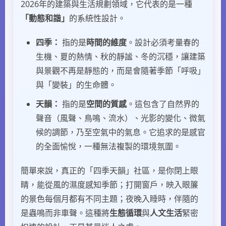
2026年的建築與生活規劃領域，它代表的是一種
「動態和諧」
的系統性設計。
四季：
指的是
時間的維度
。設計必須考量春的
生機、夏的熱情、秋的靜謐、冬的沉穩，讓建築
與景觀不再是靜態的，而是會隨著季節「呼吸」
與「變裝」的生命體。
天韻：
指的是
空間的質感
。這包含了自然界的
聲音（風聲、鳥鳴、流水）、光影的變化、微氣
候的調節，乃至空氣中的氣息。它追求的是感官
的全面愉悅，一種無法複製的環境氛圍。
簡單來說，真正的「四季天韻」社區，是你閉上眼
睛，能從風的濕度感知季節；打開窗戶，映入眼簾
的景色每個月都有不同主題；夜晚入睡時，伴隨的
是蟲鳴而非車聲。這種將
生態循環
與
人文生活
緊密