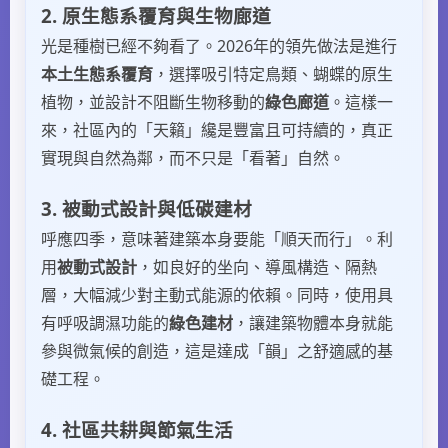
2. 原生態系覆育與生物廊道
光是種樹已經不夠看了。2026年的領先做法是進行
本土生態系覆育
，選擇吸引特定鳥類、蝴蝶的原生
植物，並設計不阻斷生物移動的
綠色廊道
。這樣一
來，社區內的「天籟」纔是豐富且可持續的，真正
實現與自然為鄰，而不只是「看著」自然。
3. 被動式設計與低碳建材
呼應四季，意味著建築本身要能「順天而行」。利
用
被動式設計
，如良好的坐向、導風構造、隔熱
層，大幅減少對主動式能源的依賴。同時，使用具
有呼吸調濕功能的
綠色建材
，讓建築物體本身就能
參與微氣候的創造，這是達成「韻」之舒適感的基
礎工程。
4. 社區共耕與節氣生活